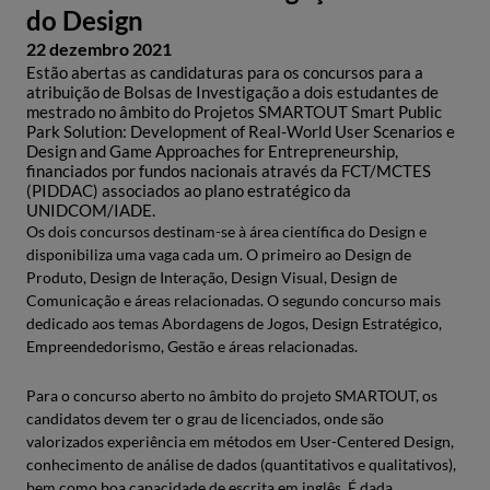
do Design
22 dezembro 2021
Estão abertas as candidaturas para os concursos para a
atribuição de Bolsas de Investigação a dois estudantes de
mestrado no âmbito do Projetos SMARTOUT Smart Public
Park Solution: Development of Real-World User Scenarios e
Design and Game Approaches for Entrepreneurship,
financiados por fundos nacionais através da FCT/MCTES
(PIDDAC) associados ao plano estratégico da
UNIDCOM/IADE.
Os dois concursos destinam-se à área científica do Design e
disponibiliza uma vaga cada um. O primeiro ao Design de
Produto, Design de Interação, Design Visual, Design de
Comunicação e áreas relacionadas. O segundo concurso mais
dedicado aos temas Abordagens de Jogos, Design Estratégico,
Empreendedorismo, Gestão e áreas relacionadas.
Para o concurso aberto no âmbito do projeto SMARTOUT, os
candidatos devem ter o grau de licenciados, onde são
valorizados experiência em métodos em User-Centered Design,
conhecimento de análise de dados (quantitativos e qualitativos),
bem como boa capacidade de escrita em inglês. É dada