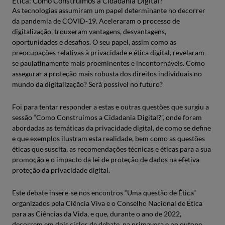
Ética: Como Construímos a Cidadania Digital?”
As tecnologias assumiram um papel determinante no decorrer
da pandemia de COVID-19. Aceleraram o processo de
digitalização, trouxeram vantagens, desvantagens,
oportunidades e desafios. O seu papel, assim como as
preocupações relativas à privacidade e ética digital, revelaram-
se paulatinamente mais proeminentes e incontornáveis. Como
assegurar a proteção mais robusta dos direitos individuais no
mundo da digitalização? Será possível no futuro?
Foi para tentar responder a estas e outras questões que surgiu a
sessão “Como Construímos a Cidadania Digital?”, onde foram
abordadas as temáticas da privacidade digital, de como se define
e que exemplos ilustram esta realidade, bem como as questões
éticas que suscita, as recomendações técnicas e éticas para a sua
promoção e o impacto da lei de proteção de dados na efetiva
proteção da privacidade digital.
Este debate insere-se nos encontros “Uma questão de Ética”
organizados pela Ciência Viva e o Conselho Nacional de Ética
para as Ciências da Vida, e que, durante o ano de 2022,
decorrem em dois ciclos de debate, na primavera e no outono,