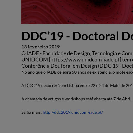
DDC’19 - Doctoral D
13 fevereiro 2019
O IADE - Faculdade de Design, Tecnologia e Com
UNIDCOM [https://www.unidcom-iade.pt] têm o p
Conferência Doutoral em Design (DDC’19 - Doct
No ano que o IADE celebra 50 anos de existência, o mote esc
A DDC’19 decorrerá em Lisboa entre 22 e 24 de Maio de 201
A chamada de artigos e workshops está aberta até 7 de Abril.
Saiba mais:
http://ddc2019.unidcom-iade.pt/