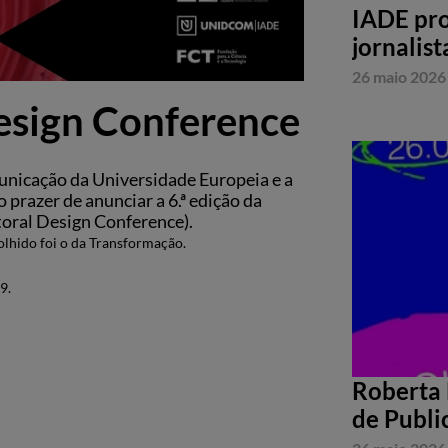
IADE pro
jornalist
26 maio 2026
esign Conference
unicação da Universidade Europeia e a
razer de anunciar a 6.ª edição da
oral Design Conference).
olhido foi o da Transformação.
9.
Roberta 
de Publi