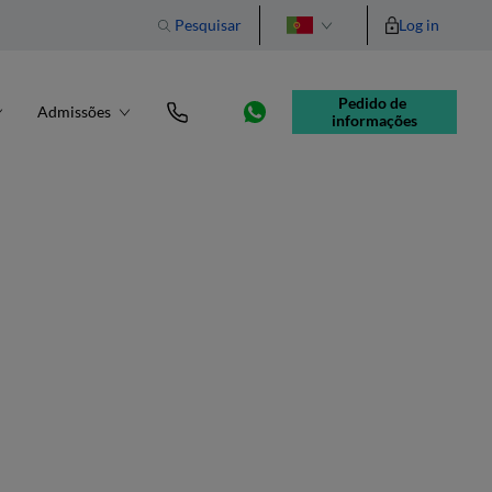
Pesquisar
Log in
English
Pedido de 
Admissões
informações