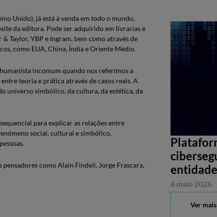
eino Unido), já está à venda em todo o mundo,
e da editora. Pode ser adquirido em livrarias e
r & Taylor, YBP e Ingram, bem como através de
icos, como EUA, China, Índia e Oriente Médio.
a e humanista incomum quando nos referimos a
ntre teoria e prática através de casos reais. A
 universo simbólico, da cultura, da estética, da
sequencial para explicar as relações entre
enómeno social, cultural e simbólico,
Platafor
pessoas.
ciberseg
 pensadores como Alain Findeli, Jorge Frascara,
entidade
6 maio 2026
Ver mais