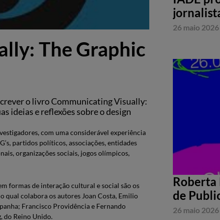
jornalist
26 maio 2026
lly: The Graphic
crever o livro Communicating Visually:
s ideias e reflexões sobre o design
nvestigadores, com uma considerável experiência
’s, partidos políticos, associações, entidades
nais, organizações sociais, jogos olímpicos,
Roberta 
formas de interação cultural e social são os
de Publi
o qual colabora os autores Joan Costa, Emilio
Espanha; Francisco Providência e Fernando
26 maio 2026
g, do Reino Unido.