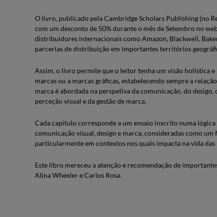
O livro, publicado pela Cambridge Scholars Publishing (no R
com um desconto de 50% durante o mês de Setembro no websit
distribuidores internacionais como Amazon, Blackwell, Bake
parcerias de distribuição em importantes territórios geográf
Assim, o livro permite que o leitor tenha um visão holístic
marcas ou a marcas gráficas, estabelecendo sempre a relação e
marca é abordada na perspetiva da comunicação, do design, do
perceção visual e da gestão de marca.
Cada capítulo corresponde a um ensaio inscrito numa lógica 
comunicação visual, design e marca, consideradas como um f
particularmente em contextos nos quais impacta na vida das 
Este libro mereceu a atenção e recomendação de importantes
Alina Wheeler e Carlos Rosa.