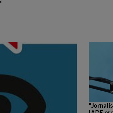
nd
"Jornali
IADE pro