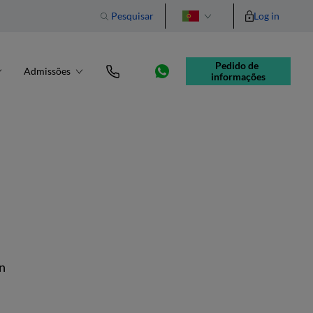
Pesquisar
Log in
English
Pedido de 
Admissões
informações
n