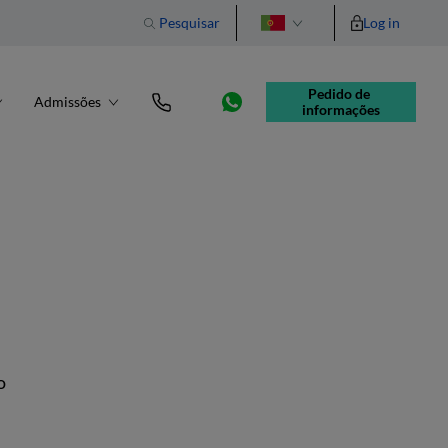
Pesquisar
Log in
English
Pedido de 
Admissões
informações
o