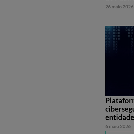
26 maio 2026
Platafor
ciberseg
entidade
6 maio 2026