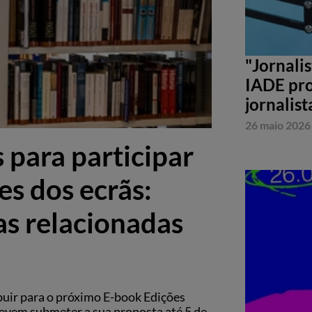
"Jornali
IADE pro
jornalist
26 maio 2026
 para participar
es dos ecrãs:
as relacionadas
buir para o próximo E-book Edições
devem submeter a sua proposta até 5 de