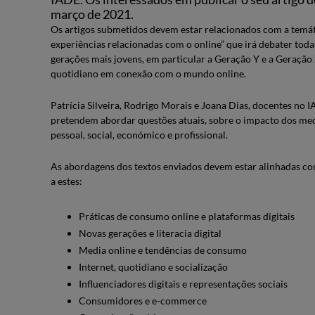
março de 2021.
Os artigos submetidos devem estar relacionados com a temáti
experiências relacionadas com o online” que irá debater to
gerações mais jovens, em particular a Geração Y e a Geração Z
quotidiano em conexão com o mundo online.
Patrícia Silveira, Rodrigo Morais e Joana Dias, docentes no
pretendem abordar questões atuais, sobre o impacto dos medi
pessoal, social, económico e profissional.
As abordagens dos textos enviados devem estar alinhadas co
a estes:
Práticas de consumo online e plataformas digitais
Novas gerações e literacia digital
Media online e tendências de consumo
Internet, quotidiano e socialização
Influenciadores digitais e representações sociais
Consumidores e e-commerce