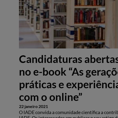
Candidaturas abertas
no e-book “As geraçõ
práticas e experiênci
com o online”
22 janeiro 2021
O IADE convida a comunidade científica a contri
IADE. Os interessados em publicar o seu artigo 