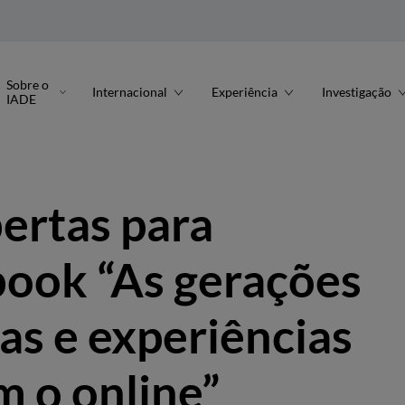
Sobre o
Internacional
Experiência
Investigação
IADE
ertas para
-book “As gerações
cas e experiências
m o online”