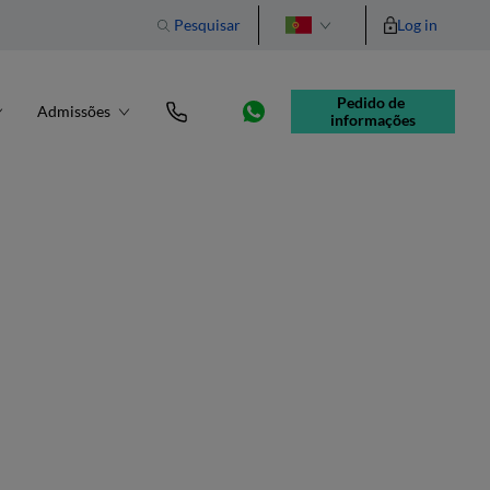
Pesquisar
Log in
English
Pedido de 
Admissões
informações