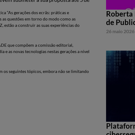
Roberta 
ca “As gerações dos ecrãs: práticas e
das as questões em torno do modo como as
de Publi
, estão a construir as suas experiências do
26 maio 2026
 IADE que compõem a comissão editorial,
a e as novas tecnologias nestas gerações a nível
m os seguintes tópicos, embora não se limitando
Platafor
ciberseg