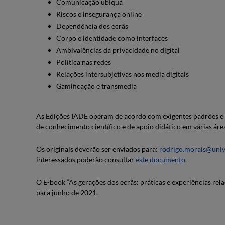
Comunicação ubíqua
Riscos e insegurança online
Dependência dos ecrãs
Corpo e identidade como interfaces
Ambivalências da privacidade no digital
Política nas redes
Relações intersubjetivas nos media digitais
Gamificação e transmedia
As Edições IADE operam de acordo com exigentes padrões e 
de conhecimento científico e de apoio didático em várias área
Os originais deverão ser enviados para:
rodrigo.morais@univ
interessados poderão consultar
este documento
.
O E-book “As gerações dos ecrãs: práticas e experiências re
para junho de 2021.