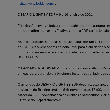
http://www.boldcf.com/
).
DESAFIO LIGHT BY EDP – 8 a 18 janeiro de 2021
Este desafio envolve toda a comunidade académica, numa sema
para o seating lounge dos Festivais onde a EDP fará ativação
As propostas apresentadas serão avaliadas por um júri com
do IADE. Os 6 vencedores do concurso, para além de ver o se
um prémio monetário e a possibilidade de acompanhar a rea
BOLD TALKS.
O DESAFIO LIGHT BY EDP dura dez dias consecutivos . Os e
em equipa, a partir de um briefing e testar a sua criatividad
O arranque do DESAFIO LIGHT BY EDP decorre, este ano, em f
passagem do Briefing será dia 6 de novembro, às 17h00, co
Marca da EDPCoordenadora de eventos e patrocínios, Carlos
Criativo do Departamento®.