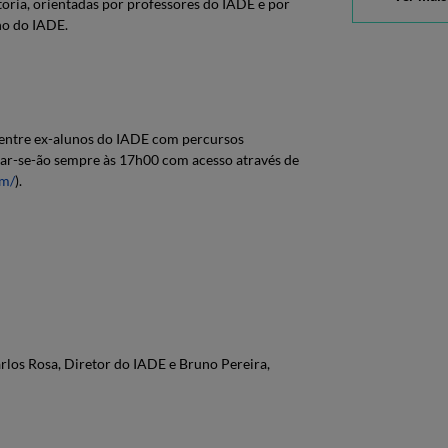
toria, orientadas por professores do IADE e por
no do IADE.
s entre ex-alunos do IADE com percursos
lizar-se-ão sempre às 17h00 com acesso através de
om/
).
los Rosa, Diretor do IADE e Bruno Pereira,