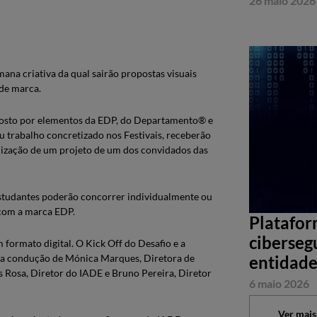
26 maio 2026
na criativa da qual sairão propostas visuais
 de marca.
posto por elementos da EDP, do Departamento® e
u trabalho concretizado nos Festivais, receberão
lização de um projeto de um dos convidados das
studantes poderão concorrer individualmente ou
e com a marca EDP.
Platafor
ciberseg
ormato digital. O Kick Off do Desafio e a
entidade
m a condução de Mónica Marques, Diretora de
 Rosa, Diretor do IADE e Bruno Pereira, Diretor
6 maio 2026
Ver mais