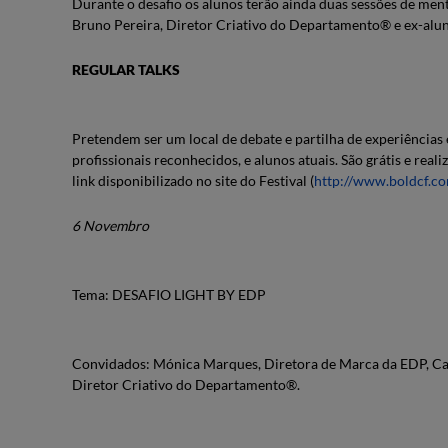
Durante o desafio os alunos terão ainda duas sessões de men
Bruno Pereira, Diretor Criativo do Departamento® e ex-alu
REGULAR TALKS
Pretendem ser um local de debate e partilha de experiência
profissionais reconhecidos, e alunos atuais. São grátis e rea
link disponibilizado no site do Festival (
http://www.boldcf.c
6 Novembro
Tema: DESAFIO LIGHT BY EDP
Convidados: Mónica Marques, Diretora de Marca da EDP, Car
Diretor Criativo do Departamento®.