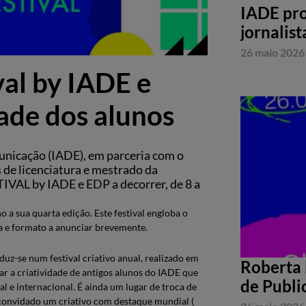
IADE pro
jornalist
26 maio 2026
al by IADE e
dade dos alunos
unicação (IADE), em parceria com o
de licenciatura e mestrado da
IVAL by IADE e EDP a decorrer, de 8 a
 sua quarta edição. Este festival engloba o
a e formato a anunciar brevemente.
se num festival criativo anual, realizado em
Roberta 
r a criatividade de antigos alunos do IADE que
de Publi
al e internacional. É ainda um lugar de troca de
 convidado um criativo com destaque mundial (