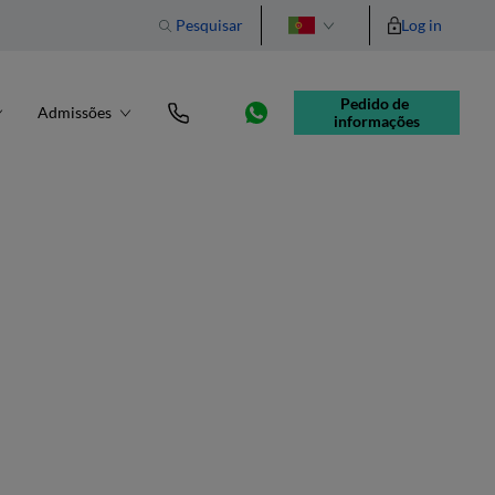
Pesquisar
Log in
English
Pedido de 
Admissões
informações