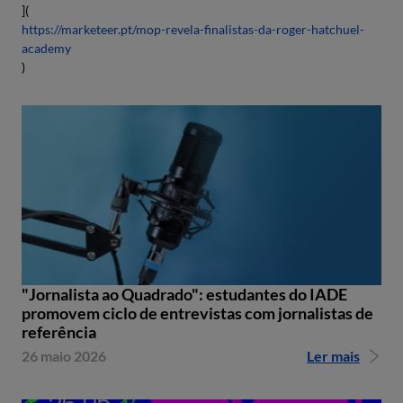
](
https://marketeer.pt/mop-revela-finalistas-da-roger-hatchuel-
academy
)
"Jornalista ao Quadrado": estudantes do IADE
promovem ciclo de entrevistas com jornalistas de
referência
26 maio 2026
Ler mais