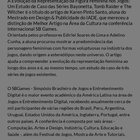
A Evolução da Representação da Figura Feminina nos Jogos:
Um Estudo de Caso das Séries Bayonetta, Tomb Raider e The
Witcher é o título do artigo de Karen Pinto Santo, aluna do
Mestrado em Design & Publicidade do IADE, que mereceu a
distinção de Melhor Artigo na Área da Cultura na conferência
internacional SB Games.
Orientada pelos professores Edirlei Soares de Lima e Adelino
Cunha, a aluna procurou mostrar a predominância das
personagens femininas com formas voluptuosas na indústria dos
jogos, dando origem a estereótipos neste universo. O artigo
ajuda a compreender a evolução da representação feminina ao
longo dos anos e é, ao mesmo tempo, um estudo de caso de três
séries de jogos existentes.
O SBGames - Simpósio Brasileiro de Jogos e Entretenimento
Digital é o maior evento académico da América Latina na área de
Jogos e Entretenimento Digital, recebendo anualmente cerca de
mil participantes de várias regiões do Brasil, Peru, Argentina,
Uruguai, Estados Unidos da América, Inglaterra, Portugal, entre
outros países. A conferência é composta por seis áreas -
Computação, Artes e Design, Indústria, Cultura, Educação e
Saúde -, além do Festival de Jogos, Mostra de Arte e Tutoriais.