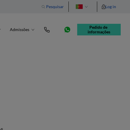
Pesquisar
Log in
English
Pedido de 
Admissões
informações
As