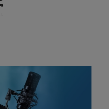
ng
l.