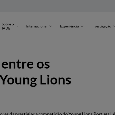
Sobre o
Internacional
Experiência
Investigação
IADE
entre os
 Young Lions
ores da prestigiada competição do Young Lions Portugal. 