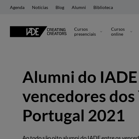
Agenda
Notícias
Blog
Alumni
Biblioteca
Cursos
Cursos
presenciais
online
Alumni do IADE 
vencedores dos
Portugal 2021
Ao todo são oito alumni do IADE entre os venced