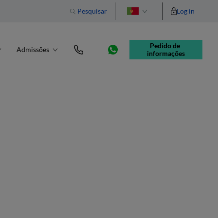
Pesquisar
Log in
English
Pedido de 
Admissões
informações