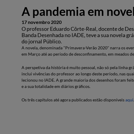
A pandemia em novel
17 novembro 2020
O professor Eduardo Côrte-Real, docente de Dese
Banda Desenhada no IADE, teve a sua novela gráf
do jornal Público.
A novela, denominada "Primavera-Verão 2020" narra os eve
em Março até ao período de desconfinamento, em meados d
A perspetiva da história é muito pessoal, não só pela linha g
inclui vivências do professor ao longo deste período, nas qua
lecionou no IADE. A grande maioria dos desenhos foram feito
e a sua totalidade em diários gráficos.
Os três capítulos até agora publicados estão disponíveis
aqui