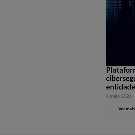
Platafor
ciberseg
entidade
6 maio 2026
Ver mais