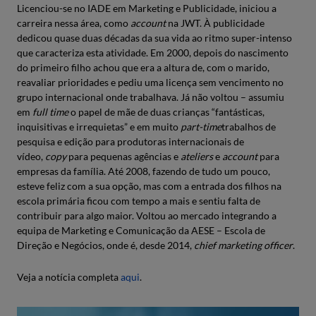
Licenciou-se no IADE em Marketing e Publicidade, iniciou a
carreira nessa área, como
account
na JWT. À publicidade
dedicou quase duas décadas da sua vida ao ritmo super-intenso
que caracteriza esta atividade. Em 2000, depois do nascimento
do primeiro filho achou que era a altura de, com o marido,
reavaliar prioridades e pediu uma licença sem vencimento no
grupo internacional onde trabalhava. Já não voltou – assumiu
em
full time
o papel de mãe de duas crianças “fantásticas,
inquisitivas e irrequietas” e em muito
part-time
trabalhos de
pesquisa e edição para produtoras internacionais de
vídeo,
copy
para pequenas agências e
ateliers
e
account
para
empresas da família. Até 2008, fazendo de tudo um pouco,
esteve feliz com a sua opção, mas com a entrada dos filhos na
escola primária ficou com tempo a mais e sentiu falta de
contribuir para algo maior. Voltou ao mercado integrando a
equipa de Marketing e Comunicação da AESE – Escola de
Direção e Negócios, onde é, desde 2014,
chief marketing officer
.
Veja a notícia completa
aqui
.