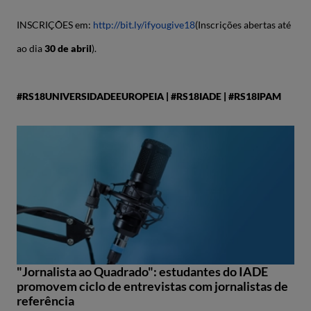
INSCRIÇÕES em:
http://bit.ly/ifyougive18
(Inscrições abertas até
ao dia
30
de abril
).
#RS18UNIVERSIDADEEUROPEIA |
#RS18IADE |
#RS18IPAM
"Jornalista ao Quadrado": estudantes do IADE
promovem ciclo de entrevistas com jornalistas de
referência