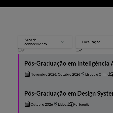
Área de
Localização
conhecimento
Design e Artes Visuais
Lisboa
Pós-Graduação em Inteligência Ar
Tecnologias e Engenharia
Novembro 2026, Outubro 2026
Lisboa e Online
Pós-Graduação em Design Syst
Outubro 2026
Lisboa
Português