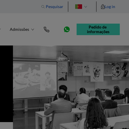
Pesquisar
Log in
English
Pedido de 
Admissões
informações