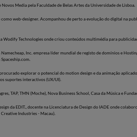
Novos Media pela Faculdade de Belas Artes da Universidade de Lisboa.
e como web-designer. Acompanhou de perto a evolução do digital na pub
da Wodify Technologies onde criou conteúdos multimédia para publicidade
 Namecheap, Inc. empresa líder mundial de registo de domínios e Hosti
a Spaceship.com.
rocurado explorar o potencial do motion design e da animação aplicado 
s suportes interactivos (UX/UI).
gres, TAP, TMN (Moche), Nova Business School, Casa da Música e Funda
sign da EDIT., docente na Licenciatura de Design do IADE onde colabo
Creative Industries - Macau).