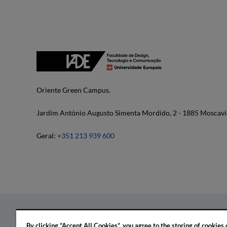
Oriente Green Campus.
Jardim António Augusto Simenta Mordido, 2 - 1885 Moscavi
Geral:
+351 213 939 600
By clicking “Accept All Cookies”, you agree to the storing of cookies