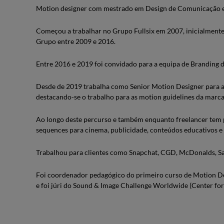
Motion designer com mestrado em Design de Comunicação e 
Começou a trabalhar no Grupo Fullsix em 2007, inicialment
Grupo entre 2009 e 2016.
Entre 2016 e 2019 foi convidado para a equipa de Branding 
Desde de 2019 trabalha como Senior Motion Designer para a
destacando-se o trabalho para as motion guidelines da marc
Ao longo deste percurso e também enquanto freelancer tem p
sequences para cinema, publicidade, conteúdos educativos e o
Trabalhou para clientes como Snapchat, CGD, McDonalds, Sa
Foi coordenador pedagógico do primeiro curso de Motion De
e foi júri do Sound & Image Challenge Worldwide (Center for 