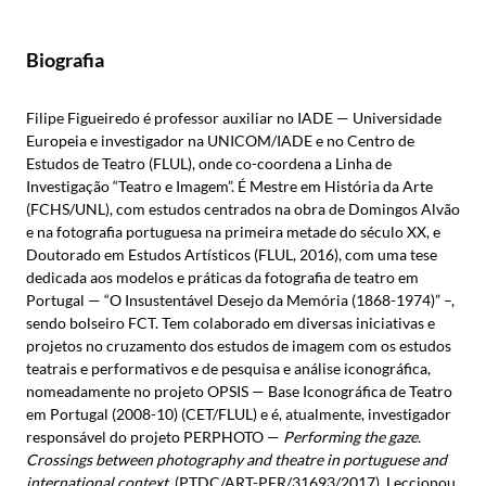
Biografia
Filipe Figueiredo é professor auxiliar no IADE — Universidade
Europeia e investigador na UNICOM/IADE e no Centro de
Estudos de Teatro (FLUL), onde co-coordena a Linha de
Investigação “Teatro e Imagem”. É Mestre em História da Arte
(FCHS/UNL), com estudos centrados na obra de Domingos Alvão
e na fotografia portuguesa na primeira metade do século XX, e
Doutorado em Estudos Artísticos (FLUL, 2016), com uma tese
dedicada aos modelos e práticas da fotografia de teatro em
Portugal — “O Insustentável Desejo da Memória (1868-1974)” –,
sendo bolseiro FCT. Tem colaborado em diversas iniciativas e
projetos no cruzamento dos estudos de imagem com os estudos
teatrais e performativos e de pesquisa e análise iconográfica,
nomeadamente no projeto OPSIS — Base Iconográfica de Teatro
em Portugal (2008-10) (CET/FLUL) e é, atualmente, investigador
responsável do projeto PERPHOTO —
Performing the gaze.
Crossings between photography and theatre in portuguese and
international context.
(PTDC/ART-PER/31693/2017). Leccionou