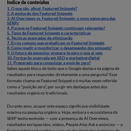
Índice de conteúdos
1. O que são, afinal, Featured Snippets?
2. A evolução dos Featured Snippets
3. AI Overviews vs. Featured Snippets: o novo panorama das
SERPs
4. Porque os Featured Snippets continuam relevantes?
5. Tipos de Featured Snippets e características
6. Técnicas avançadas de otimização
7. Erros comuns que prejudicam os Featured Snippets
8. Como medir e monitorizar o desempenho dos snippets?
9. O futuro da pesquisa: prepara-te para o que aí vem
10. Formação avançada em SEO e marketing digital
11. Preparado para conquistar a posição zero?
Sabes aquele bloco de texto que o Google destaca na página de
resultados para responder diretamente a uma pergunta? Esse
formato chama-se Featured Snippet e é muitas vezes referido
como a “posição zero”, por surgir em destaque antes dos
resultados orgânicos tradicionais.
Durante anos, ocupar este espaço significava visibilidade
máxima na pesquisa orgânica. Hoje, embora o ecossistema da
SERP tenha evoluído — com a presença de AI Overviews,
resultados enriquecidos, vídeos, People Also Ask e anúncios — o
Featured Snippet continua a ser um dos formatos orgânicos de