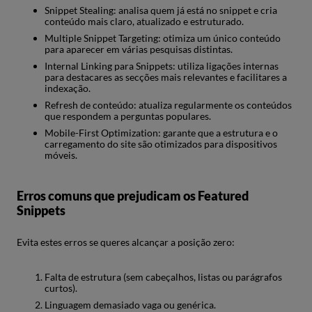
Snippet Stealing: analisa quem já está no snippet e cria
conteúdo mais claro, atualizado e estruturado.
Multiple Snippet Targeting: otimiza um único conteúdo
para aparecer em várias pesquisas distintas.
Internal Linking para Snippets: utiliza ligações internas
para destacares as secções mais relevantes e facilitares a
indexação.
Refresh de conteúdo: atualiza regularmente os conteúdos
que respondem a perguntas populares.
Mobile-First Optimization: garante que a estrutura e o
carregamento do site são otimizados para dispositivos
móveis.
Erros comuns que prejudicam os Featured
Snippets
Evita estes erros se queres alcançar a posição zero:
Falta de estrutura (sem cabeçalhos, listas ou parágrafos
curtos).
Linguagem demasiado vaga ou genérica.