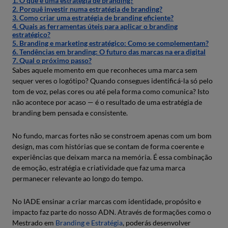
1. O que é uma estratégia de branding?
2. Porquê investir numa estratégia de branding?
3. Como criar uma estratégia de branding eficiente?
4. Quais as ferramentas úteis para aplicar o branding
estratégico?
5. Branding e marketing estratégico: Como se complementam?
6. Tendências em branding: O futuro das marcas na era digital
7. Qual o próximo passo?
Sabes aquele momento em que reconheces uma marca sem
sequer veres o logótipo? Quando consegues identificá-la só pelo
tom de voz, pelas cores ou até pela forma como comunica? Isto
não acontece por acaso — é o resultado de uma estratégia de
branding bem pensada e consistente.
No fundo, marcas fortes não se constroem apenas com um bom
design, mas com histórias que se contam de forma coerente e
experiências que deixam marca na memória. É essa combinação
de emoção, estratégia e criatividade que faz uma marca
permanecer relevante ao longo do tempo.
No IADE ensinar a criar marcas com identidade, propósito e
impacto faz parte do nosso ADN. Através de formações como o
Mestrado em
Branding e Estratégia
, poderás desenvolver