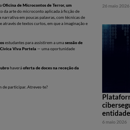
 ​
Oficina de Microcontos de Terror, um
26 maio 2026
o da arte do microconto aplicada à ficção de
ma narrativa em poucas palavras, com técnicas de
e através de textos curtos, em que a imaginação e
aos
estudantes para assistirem a uma ​
s
essão de
 Cívica Viva Portela
— uma oportunidade
tubro
haverá
oferta de doces na receção da
 de participar. Atreves-te?
Platafor
ciberseg
entidade
6 maio 2026