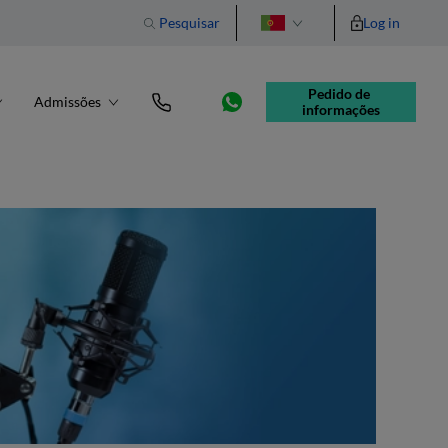
Pesquisar
Log in
English
Pedido de 
Admissões
informações