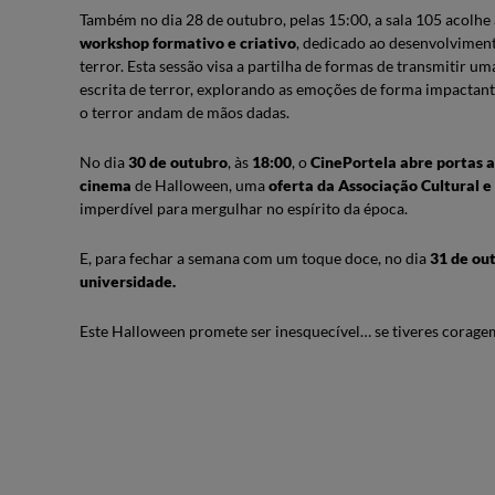
Também no dia 28 de outubro, pelas 15:00, a sala 105 acolhe a
workshop formativo e criativo
, dedicado ao desenvolviment
terror. Esta sessão visa a partilha de formas de transmitir u
escrita de terror, explorando as emoções de forma impactant
o terror andam de mãos dadas.
No dia
30 de outubro
, às
18:00
, o
CinePortela abre portas 
cinema
de Halloween, uma
oferta da Associação Cultural e
imperdível para mergulhar no espírito da época.
E, para fechar a semana com um toque doce, no dia
31 de ou
universidade.
Este Halloween promete ser inesquecível… se tiveres coragem