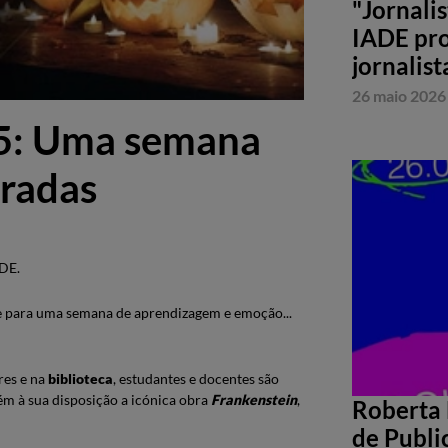
"Jornali
IADE pro
jornalist
26 maio 2026
5: Uma semana
bradas
ADE.
se para uma semana de aprendizagem e emoção...
s e na ​
b
iblioteca
, estudantes e docentes são
m à sua disposição a icónica obra
Frankenstein
,
Roberta 
de Publi