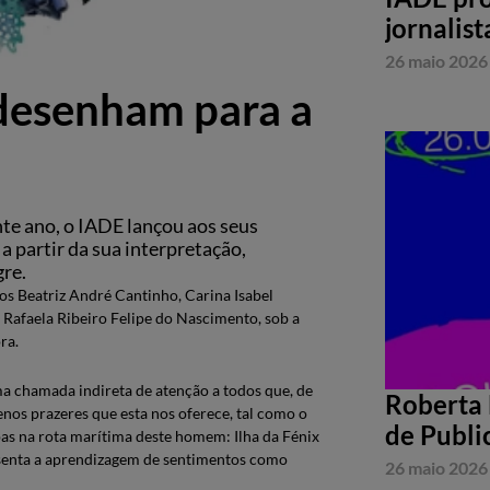
jornalist
26 maio 2026
desenham para a
te ano, o IADE lançou aos seus
 a partir da sua interpretação,
gre.
os Beatriz André Cantinho, Carina Isabel
 Rafaela Ribeiro Felipe do Nascimento, sob a
ra.
a chamada indireta de atenção a todos que, de
Roberta 
nos prazeres que esta nos oferece, tal como o
de Publi
as na rota marítima deste homem: Ilha da Fénix
presenta a aprendizagem de sentimentos como
26 maio 2026