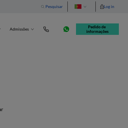
Pesquisar
Log in
English
Pedido de 
Admissões
informações
a
ar