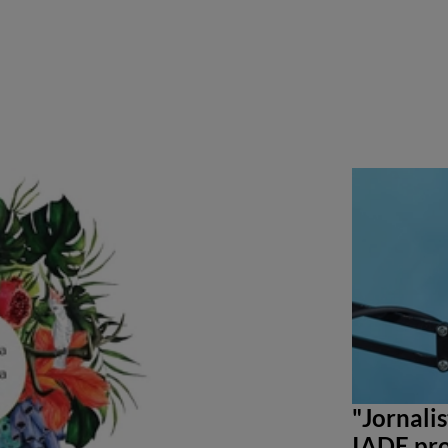
"Jornali
IADE pro