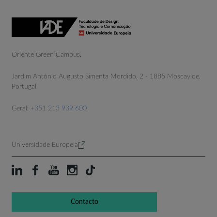
Oriente Green Campus.
Jardim António Augusto Simenta Mordido, 2 - 1885 Moscavide,
Portugal
Geral:
+351 213 939 600
Universidade Europeia
Contacto