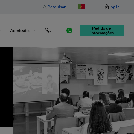
Pesquisar
Log in
English
Pedido de 
Admissões
informações