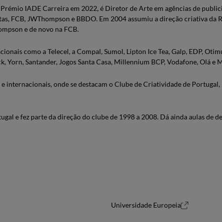
 Prémio IADE Carreira em 2022, é Diretor de Arte em agências de public
tas, FCB, JWThompson e BBDO. Em 2004 assumiu a direção criativa da RS
ompson e de novo na FCB.
ionais como a Telecel, a Compal, Sumol, Lipton Ice Tea, Galp, EDP, Oti
, Yorn, Santander, Jogos Santa Casa, Millennium BCP, Vodafone, Olá e M
 internacionais, onde se destacam o Clube de Criatividade de Portugal, P
ugal e fez parte da direção do clube de 1998 a 2008. Dá ainda aulas de 
Universidade Europeia