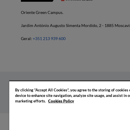
Oriente Green Campus.
Jardim António Augusto Simenta Mordido, 2 - 1885 Moscavi
Geral:
+351 213 939 600
By clicking “Accept All Cookies”, you agree to the storing of cookies
Política de privacidade
Política de cookies
Confi
device to enhance site navigation, analyze site usage, and assist in o
marketing efforts.
Cookies Policy
© 2026 IADE. Todos os direitos reservados.