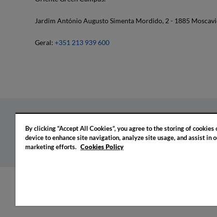
Jardim António Augusto Simenta Mordido, 2 - 1885 Moscavi
Geral:
+351 213 939 600
By clicking “Accept All Cookies”, you agree to the storing of cookies
Política de privacidade
Política de cookies
Confi
device to enhance site navigation, analyze site usage, and assist in o
marketing efforts.
Cookies Policy
© 2026 IADE. Todos os direitos reservados.