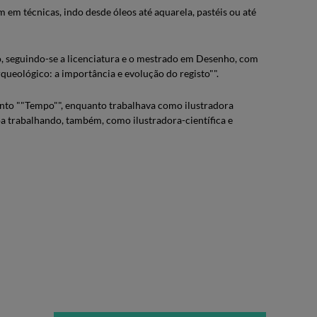
m em técnicas, indo desde óleos até aquarela, pastéis ou até
o, seguindo-se a licenciatura e o mestrado em Desenho, com
ueológico: a importância e evolução do registo"".
onto ""Tempo"", enquanto trabalhava como ilustradora
oa trabalhando, também, como ilustradora-científica e