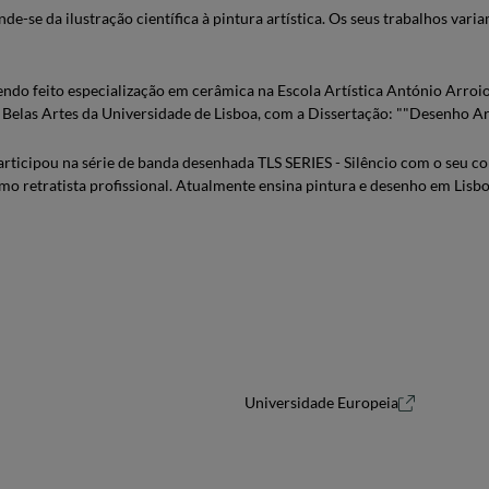
e-se da ilustração científica à pintura artística. Os seus trabalhos varia
ndo feito especialização em cerâmica na Escola Artística António Arroi
elas Artes da Universidade de Lisboa, com a Dissertação: ""Desenho Arq
articipou na série de banda desenhada TLS SERIES - Silêncio com o seu c
omo retratista profissional. Atualmente ensina pintura e desenho em Lisb
Universidade Europeia