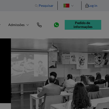
Pesquisar
Log in
English
Pedido de 
Admissões
informações