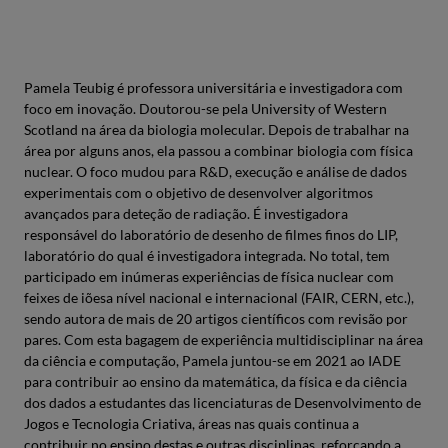
Pamela Teubig é professora universitária e investigadora com
foco em inovação. Doutorou-se pela University of Western
Scotland na área da biologia molecular. Depois de trabalhar na
área por alguns anos, ela passou a combinar biologia com física
nuclear. O foco mudou para R&D, execução e análise de dados
experimentais com o objetivo de desenvolver algoritmos
avançados para deteção de radiação. É investigadora
responsável do laboratório de desenho de filmes finos do LIP,
laboratório do qual é investigadora integrada. No total, tem
participado em inúmeras experiências de física nuclear com
feixes de iõesa nível nacional e internacional (FAIR, CERN, etc.),
sendo autora de mais de 20 artigos científicos com revisão por
pares. Com esta bagagem de experiência multidisciplinar na área
da ciência e computação, Pamela juntou-se em 2021 ao IADE
para contribuir ao ensino da matemática, da física e da ciência
dos dados a estudantes das licenciaturas de Desenvolvimento de
Jogos e Tecnologia Criativa, áreas nas quais continua a
contribuir no ensino destas e outras disciplinas, reforçando a