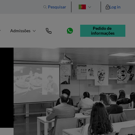
Pesquisar
Log in
English
Pedido de 
Admissões
informações