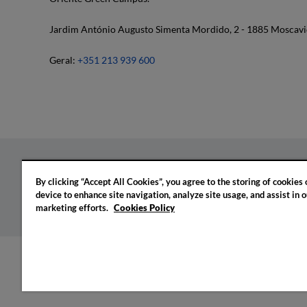
Jardim António Augusto Simenta Mordido, 2 - 1885 Moscavi
Geral:
+351 213 939 600
By clicking “Accept All Cookies”, you agree to the storing of cookies
Política de privacidade
Política de cookies
Confi
device to enhance site navigation, analyze site usage, and assist in o
marketing efforts.
Cookies Policy
© 2026 IADE. Todos os direitos reservados.