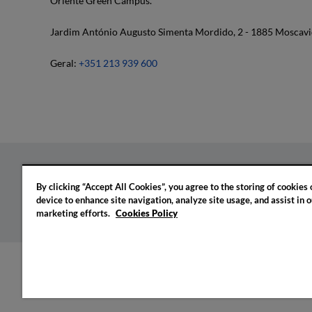
Oriente Green Campus.
Jardim António Augusto Simenta Mordido, 2 - 1885 Moscavi
Geral:
+351 213 939 600
By clicking “Accept All Cookies”, you agree to the storing of cookies
Política de privacidade
Política de cookies
Confi
device to enhance site navigation, analyze site usage, and assist in o
marketing efforts.
Cookies Policy
© 2026 IADE. Todos os direitos reservados.