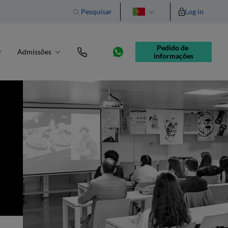
Pesquisar
Log in
English
Pedido de 
Admissões
informações