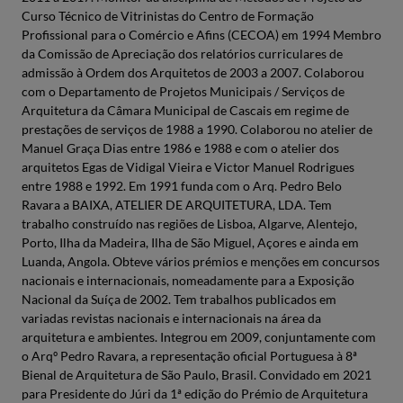
Curso Técnico de Vitrinistas do Centro de Formação
Profissional para o Comércio e Afins (CECOA) em 1994 Membro
da Comissão de Apreciação dos relatórios curriculares de
admissão à Ordem dos Arquitetos de 2003 a 2007. Colaborou
com o Departamento de Projetos Municipais / Serviços de
Arquitetura da Câmara Municipal de Cascais em regime de
prestações de serviços de 1988 a 1990. Colaborou no atelier de
Manuel Graça Dias entre 1986 e 1988 e com o atelier dos
arquitetos Egas de Vidigal Vieira e Victor Manuel Rodrigues
entre 1988 e 1992. Em 1991 funda com o Arq. Pedro Belo
Ravara a BAIXA, ATELIER DE ARQUITETURA, LDA. Tem
trabalho construído nas regiões de Lisboa, Algarve, Alentejo,
Porto, Ilha da Madeira, Ilha de São Miguel, Açores e ainda em
Luanda, Angola. Obteve vários prémios e menções em concursos
nacionais e internacionais, nomeadamente para a Exposição
Nacional da Suíça de 2002. Tem trabalhos publicados em
variadas revistas nacionais e internacionais na área da
arquitetura e ambientes. Integrou em 2009, conjuntamente com
o Arqº Pedro Ravara, a representação oficial Portuguesa à 8ª
Bienal de Arquitetura de São Paulo, Brasil. Convidado em 2021
para Presidente do Júri da 1ª edição do Prémio de Arquitetura