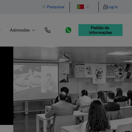
Pesquisar
Log in
English
Pedido de 
Admissões
informações