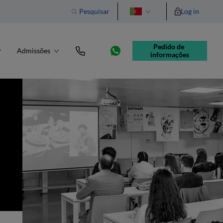
Pesquisar
Log in
English
Pedido de 
Admissões
informações