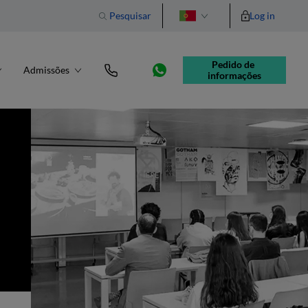
Pesquisar
Log in
English
Pedido de 
Admissões
informações