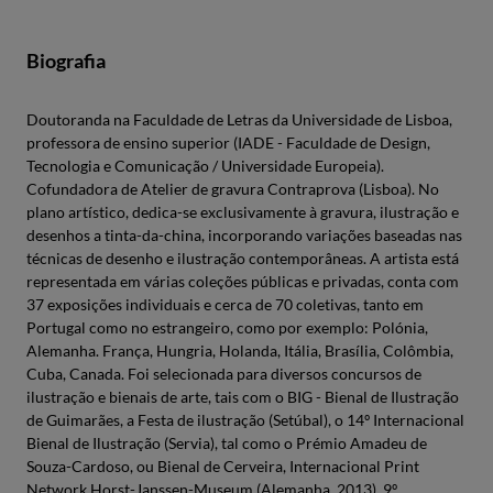
Biografia
Doutoranda na Faculdade de Letras da Universidade de Lisboa,
professora de ensino superior (IADE - Faculdade de Design,
Tecnologia e Comunicação / Universidade Europeia).
Cofundadora de Atelier de gravura Contraprova (Lisboa). No
plano artístico, dedica-se exclusivamente à gravura, ilustração e
desenhos a tinta-da-china, incorporando variações baseadas nas
técnicas de desenho e ilustração contemporâneas. A artista está
representada em várias coleções públicas e privadas, conta com
37 exposições individuais e cerca de 70 coletivas, tanto em
Portugal como no estrangeiro, como por exemplo: Polónia,
Alemanha. França, Hungria, Holanda, Itália, Brasília, Colômbia,
Cuba, Canada. Foi selecionada para diversos concursos de
ilustração e bienais de arte, tais com o BIG - Bienal de Ilustração
de Guimarães, a Festa de ilustração (Setúbal), o 14º Internacional
Bienal de Ilustração (Servia), tal como o Prémio Amadeu de
Souza-Cardoso, ou Bienal de Cerveira, Internacional Print
Network Horst-Janssen-Museum (Alemanha, 2013), 9º