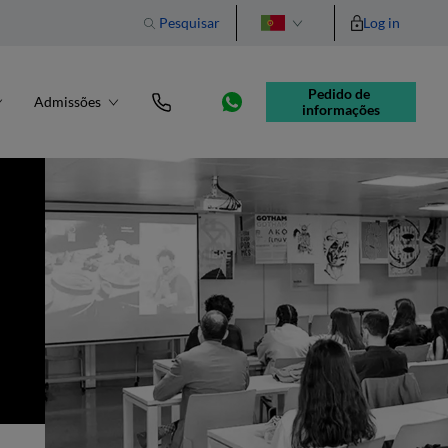
Pesquisar
Log in
English
Pedido de 
Admissões
informações