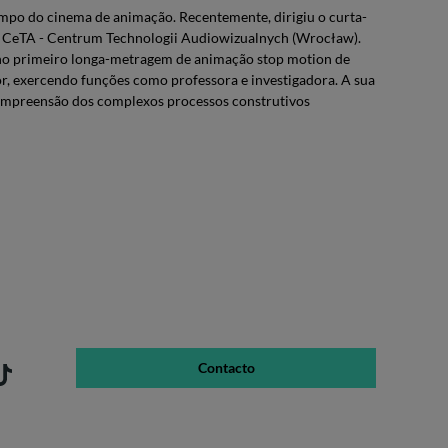
mpo do cinema de animação. Recentemente, dirigiu o curta-
aco CeTA - Centrum Technologii Audiowizualnych (Wrocław).
ão no primeiro longa-metragem de animação stop motion de
ior, exercendo funções como professora e investigadora. A sua
compreensão dos complexos processos construtivos
Contacto