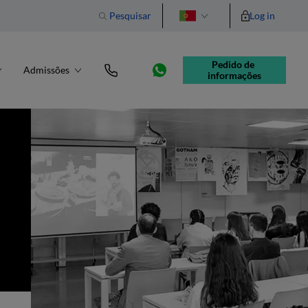
Pesquisar
Log in
English
Pedido de 
Admissões
informações