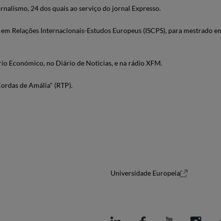
ornalismo, 24 dos quais ao serviço do jornal Expresso.
 em Relações Internacionais-Estudos Europeus (ISCPS), para mestrado e
rio Económico, no Diário de Noticias, e na rádio XFM.
ordas de Amália" (RTP).
Universidade Europeia