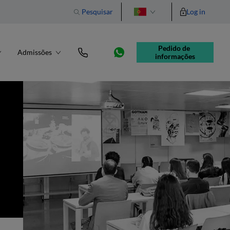
Pesquisar
Log in
English
Pedido de 
Admissões
informações