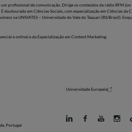
 um profissional de comunicação. Dirige os conteúdos da rádio RFM (on a
 doutourado em Ciências Sociais, com especialização em Ciências da C
iness na UNIVATES – Universidade do Vale do Taquari (RS/Brasil). Enqu
ncial e online) e da Especialização em Content Marketing.
Universidade Europeia
de, Portugal