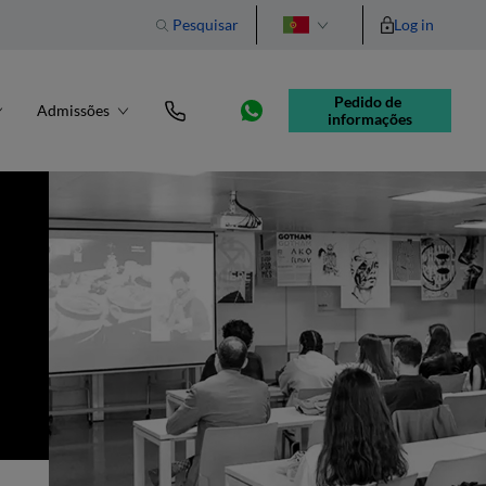
Pesquisar
Log in
English
Pedido de 
Admissões
informações