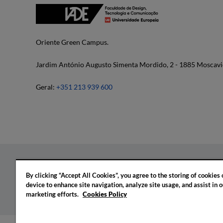
Oriente Green Campus.
Jardim António Augusto Simenta Mordido, 2 - 1885 Moscavi
Geral:
+351 213 939 600
By clicking “Accept All Cookies”, you agree to the storing of cookies
Política de privacidade
Política de cookies
Confi
device to enhance site navigation, analyze site usage, and assist in o
marketing efforts.
Cookies Policy