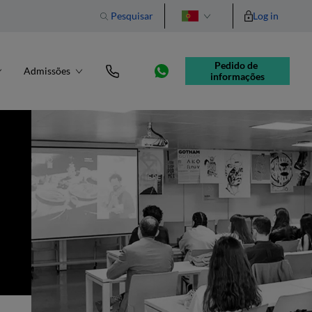
Pesquisar
Log in
English
Pedido de 
Admissões
informações