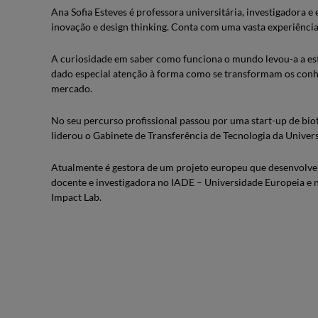
Ana Sofia Esteves é professora universitária, investigadora
inovação e design thinking. Conta com uma vasta experiência
A curiosidade em saber como funciona o mundo levou-a a est
dado especial atenção à forma como se transformam os conhe
mercado.
No seu percurso profissional passou por uma start-up de bi
liderou o Gabinete de Transferência de Tecnologia da Unive
Atualmente é gestora de um projeto europeu que desenvolve 
docente e investigadora no IADE – Universidade Europeia e
Impact Lab.