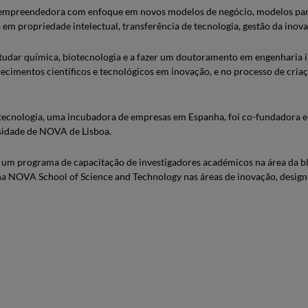
 e empreendedora com enfoque em novos modelos de negócio, modelos para
 em propriedade intelectual, transferência de tecnologia, gestão da in
udar química, biotecnologia e a fazer um doutoramento em engenharia i
cimentos científicos e tecnológicos em inovação, e no processo de cria
otecnologia, uma incubadora de empresas em Espanha, foi co-fundadora e 
rsidade de NOVA de Lisboa.
um programa de capacitação de investigadores académicos na área da blu
 na NOVA School of Science and Technology nas áreas de inovação, desi