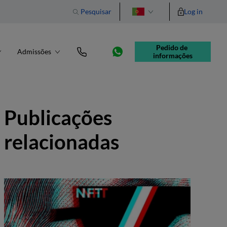
Pesquisar
Log in
English
Pedido de 
Admissões
informações
Publicações
relacionadas