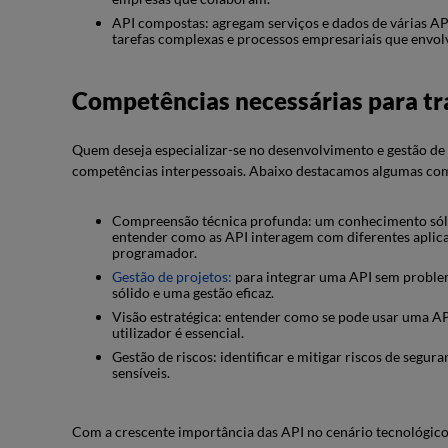
API compostas: agregam serviços e dados de várias AP
tarefas complexas e processos empresariais que envolv
Competências necessárias para t
Quem deseja especializar-se no desenvolvimento e gestão d
competências interpessoais. Abaixo destacamos algumas com
Compreensão técnica profunda: um conhecimento sóli
entender como as API interagem com diferentes aplicaç
programador.
Gestão de projetos:
para integrar uma API sem problem
sólido e uma gestão eficaz.
Visão estratégica: entender como se pode usar uma AP
utilizador é essencial.
Gestão de riscos: identificar e mitigar riscos de seg
sensíveis.
Com a crescente importância das API no cenário tecnológico 