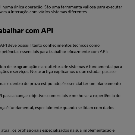
I numa única operação. São uma ferramenta valiosa para executar
em a interação com vários sistemas diferentes.
rabalhar com API
e API deve possuir tanto conhecimentos técnicos como
petências essenciais para trabalhar eficazmente com API:
do de programação e arquitetura de sistemas é fundamental para
ões e serviços. Neste artigo explicamos o que estudar para ser
as e dentro do prazo estipulado, é essencial ter um planeamento
I para alcançar objetivos comerciais e melhorar a experiência do
urança é fundamental, especialmente quando se lidam com dados
atual, os profissionais especializados na sua implementação e