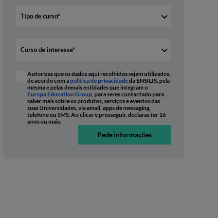
Autorizas que os dados aqui recolhidos sejam utilizados,
de acordo com a
política de privacidade
da ENSILIS, pela
mesma e pelas demais entidades que integram o
Europa Education Group
, para seres contactado para
saber mais sobre os produtos, serviços e eventos das
suas Universidades, via email, apps de messaging,
telefone ou SMS. Ao clicar e prosseguir, declaras ter 16
anos ou mais.
Pede informações