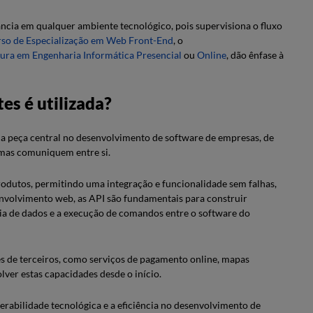
cia em qualquer ambiente tecnológico, pois supervisiona o fluxo
so de Especialização em Web Front-End
, o
tura em Engenharia Informática Presencial
ou
Online
, dão ênfase à
es é utilizada?
a peça central no desenvolvimento de software de empresas, de
emas comuniquem entre si.
produtos, permitindo uma integração e funcionalidade sem falhas,
nvolvimento web, as API são fundamentais para construir
ncia de dados e a execução de comandos entre o software do
s de terceiros, como serviços de pagamento online, mapas
olver estas capacidades desde o início.
erabilidade tecnológica e a eficiência no desenvolvimento de