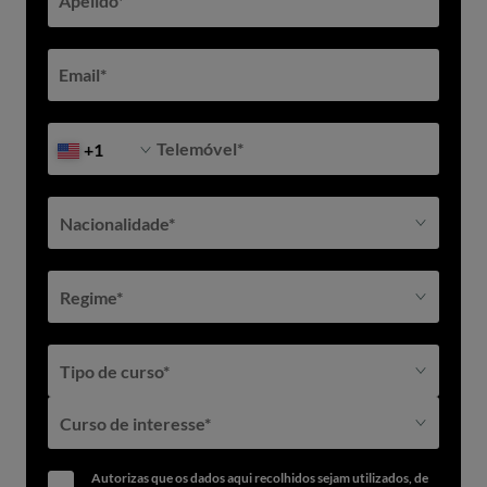
Apelido
*
Entra em contacto com os nossos assessores académicos através
dos seguintes e-mails ou telefones:
Email
*
Telefone:
210 205 704
Email:
admissions@iade.pt
Telemóvel
*
+1
Nacionalidade*
Regime*
Tipo de curso*
Curso de interesse*
Autorizas que os dados aqui recolhidos sejam utilizados, de