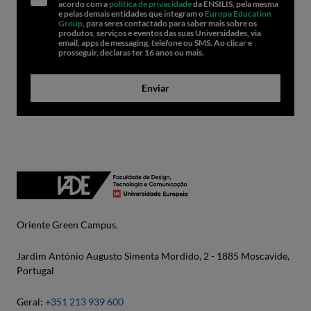
acordo com a
política de privacidade
da ENSILIS, pela mesma
e pelas demais entidades que integram o
Europa Education
Group
, para seres contactado para saber mais sobre os
produtos, serviços e eventos das suas Universidades, via
email, apps de messaging, telefone ou SMS. Ao clicar e
prosseguir, declaras ter 16 anos ou mais.
Enviar
Oriente Green Campus.
Jardim António Augusto Simenta Mordido, 2 - 1885 Moscavide,
Portugal
Geral:
+351 213 939 600