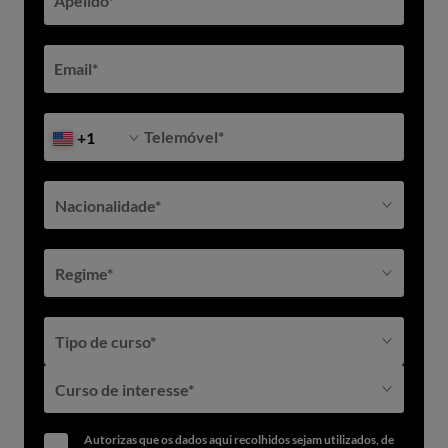
Apelido
*
Entra em contacto com os nossos assessores académicos através
dos seguintes e-mails ou telefones:
Email
*
Telefone:
210 205 704
Email:
admissions@iade.pt
Telemóvel
*
+1
Nacionalidade*
Regime*
Tipo de curso*
Curso de interesse*
Autorizas que os dados aqui recolhidos sejam utilizados, de