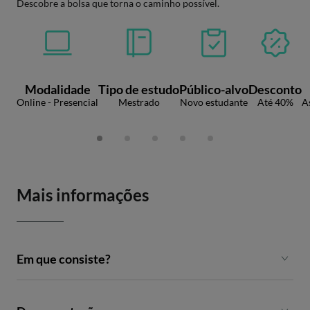
Descobre a bolsa que torna o caminho possível.
Modalidade
Tipo de estudo
Público-alvo
Desconto
Online - Presencial
Mestrado
Novo estudante
Até 40%
A
Mais informações
Em que consiste?