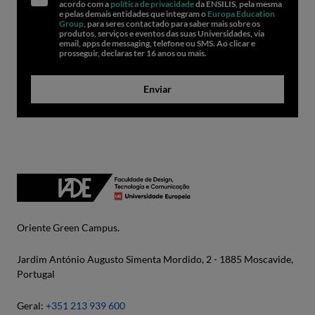
acordo com a
política de privacidade
da ENSILIS, pela mesma
e pelas demais entidades que integram o
Europa Education
Group
, para seres contactado para saber mais sobre os
produtos, serviços e eventos das suas Universidades, via
email, apps de messaging, telefone ou SMS. Ao clicar e
prosseguir, declaras ter 16 anos ou mais.
Enviar
Oriente Green Campus.
Jardim António Augusto Simenta Mordido, 2 - 1885 Moscavide,
Portugal
Geral:
+351 213 939 600