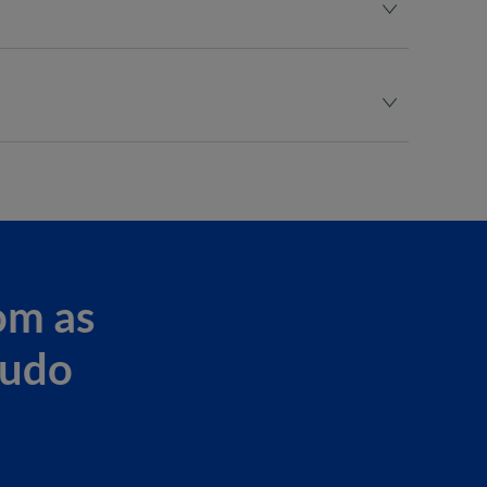
screvam num Mestrado.
om as
tudo