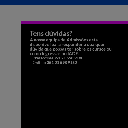
Entra em contacto com os nossos assessores académicos atrav
Telefone:
210 205 704
Email:
admissions@iade.pt
Tens dúvidas?
A nossa equipa de Admissões está
disponível para responder a qualquer
dúvida que possas ter sobre os cursos ou
como ingressar no IADE.
Presencial
+351 21 598 9180
Online
+351 21 598 9182