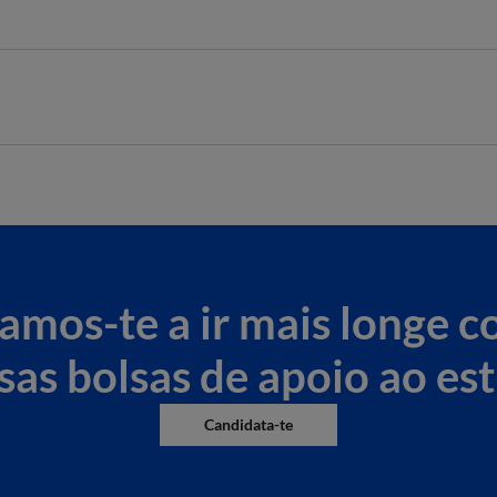
 varia entre 5% a 20% no valor da propina base, a estudantes que se in
 que o estudante pretender frequentar.
 com referência à média obtida
és dos seguintes e-mails ou telefones:
amos-te a ir mais longe c
sas bolsas de apoio ao es
Candidata-te