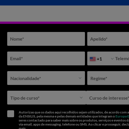
és dos seguintes e-mails ou telefones:
Nome
*
Apelido
*
Email
*
Telem
+1
Nacionalidade*
Regime*
Tipo de curso*
Curso de interesse
Autorizas que os dados aqui recolhidos sejam utilizados, de acordo com 
da ENSILIS, pela mesma e pelas demais entidades que integram o
Europa 
seres contactado para saber mais sobre os produtos, serviços e eventos d
via email, apps de messaging, telefone ou SMS. Ao clicar e prosseguir, decl
mais.