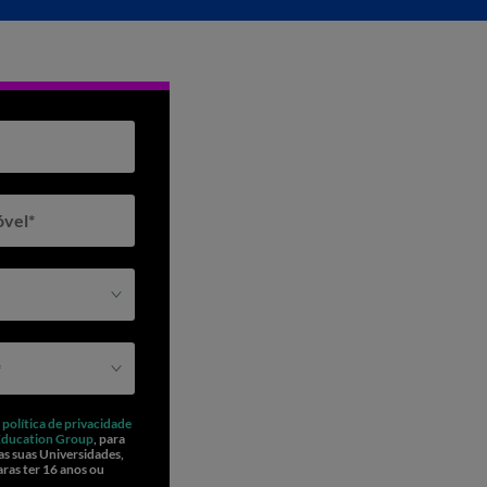
óvel
*
*
a
política de privacidade
Education Group
, para
as suas Universidades,
aras ter 16 anos ou